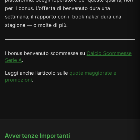
per il bonus. L’offerta di benvenuto dura una
settimana; il rapporto con il bookmaker dura una
stagione — o molte di più.
I bonus benvenuto scommesse su
Calcio Scommesse
Serie A
.
Leggi anche l’articolo sulle
quote maggiorate e
promozioni
.
Avvertenze Importanti