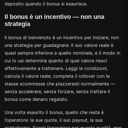
deposito quando il bonus si esaurisce.
Il bonus è un incentivo — non una
strategia
Il bonus di benvenuto è un incentivo per iniziare, non
una strategia per guadagnare. Il suo valore reale è
quasi sempre inferiore a quello nominale, e il modo in
cui lo usi determina quanto di quel valore riesci
effettivamente a trattenere. Leggi le condizioni,
calcola il valore reale, completa il rollover con le
stesse scommesse che piazzeresti normalmente —
senza accelerare, senza forzare, senza trattare il
bonus come denaro regalato.
Una volta esaurito il bonus, quello che resta è
l’operatore: le sue quote, il suo payout, la sua
piattaforma. Scegli l’operatore per queste qualità, non