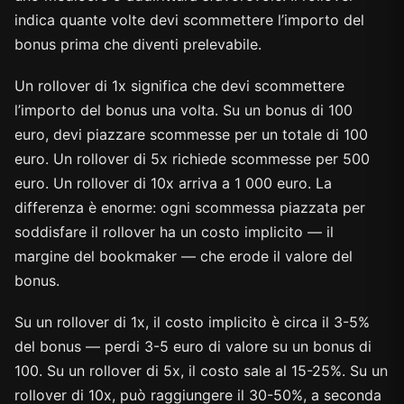
indica quante volte devi scommettere l’importo del
bonus prima che diventi prelevabile.
Un rollover di 1x significa che devi scommettere
l’importo del bonus una volta. Su un bonus di 100
euro, devi piazzare scommesse per un totale di 100
euro. Un rollover di 5x richiede scommesse per 500
euro. Un rollover di 10x arriva a 1 000 euro. La
differenza è enorme: ogni scommessa piazzata per
soddisfare il rollover ha un costo implicito — il
margine del bookmaker — che erode il valore del
bonus.
Su un rollover di 1x, il costo implicito è circa il 3-5%
del bonus — perdi 3-5 euro di valore su un bonus di
100. Su un rollover di 5x, il costo sale al 15-25%. Su un
rollover di 10x, può raggiungere il 30-50%, a seconda