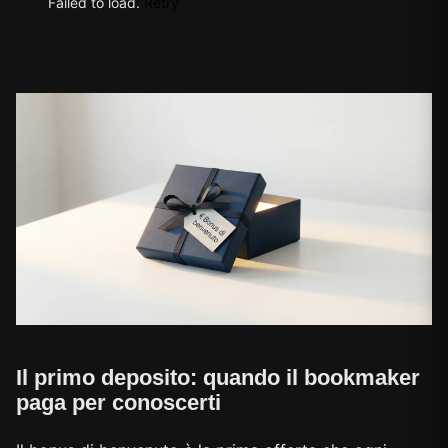
Failed to load.
Retry
Il primo deposito: quando il bookmaker
paga per conoscerti