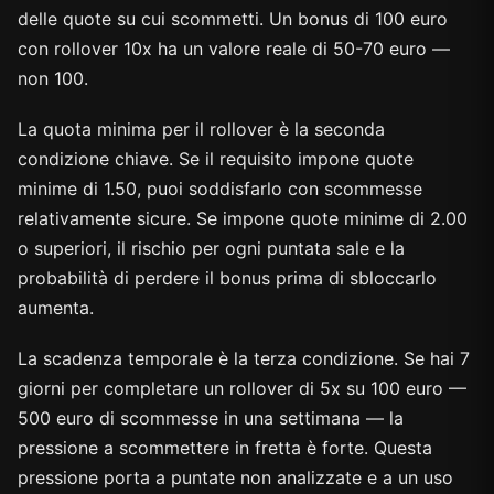
delle quote su cui scommetti. Un bonus di 100 euro
con rollover 10x ha un valore reale di 50-70 euro —
non 100.
La quota minima per il rollover è la seconda
condizione chiave. Se il requisito impone quote
minime di 1.50, puoi soddisfarlo con scommesse
relativamente sicure. Se impone quote minime di 2.00
o superiori, il rischio per ogni puntata sale e la
probabilità di perdere il bonus prima di sbloccarlo
aumenta.
La scadenza temporale è la terza condizione. Se hai 7
giorni per completare un rollover di 5x su 100 euro —
500 euro di scommesse in una settimana — la
pressione a scommettere in fretta è forte. Questa
pressione porta a puntate non analizzate e a un uso