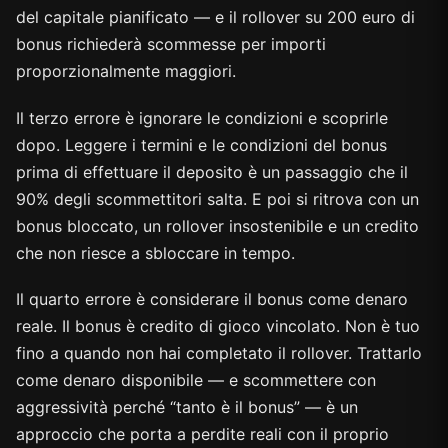
del capitale pianificato — e il rollover su 200 euro di
bonus richiederà scommesse per importi
proporzionalmente maggiori.
Il terzo errore è ignorare le condizioni e scoprirle
dopo. Leggere i termini e le condizioni del bonus
prima di effettuare il deposito è un passaggio che il
90% degli scommettitori salta. E poi si ritrova con un
bonus bloccato, un rollover insostenibile e un credito
che non riesce a sbloccare in tempo.
Il quarto errore è considerare il bonus come denaro
reale. Il bonus è credito di gioco vincolato. Non è tuo
fino a quando non hai completato il rollover. Trattarlo
come denaro disponibile — e scommettere con
aggressività perché “tanto è il bonus” — è un
approccio che porta a perdite reali con il proprio