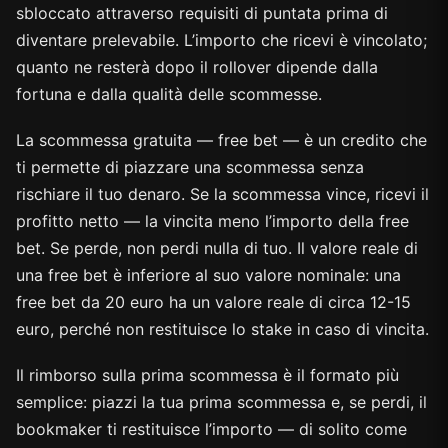
sbloccato attraverso requisiti di puntata prima di
diventare prelevabile. L’importo che ricevi è vincolato;
quanto ne resterà dopo il rollover dipende dalla
fortuna e dalla qualità delle scommesse.
La scommessa gratuita — free bet — è un credito che
ti permette di piazzare una scommessa senza
rischiare il tuo denaro. Se la scommessa vince, ricevi il
profitto netto — la vincita meno l’importo della free
bet. Se perde, non perdi nulla di tuo. Il valore reale di
una free bet è inferiore al suo valore nominale: una
free bet da 20 euro ha un valore reale di circa 12-15
euro, perché non restituisce lo stake in caso di vincita.
Il rimborso sulla prima scommessa è il formato più
semplice: piazzi la tua prima scommessa e, se perdi, il
bookmaker ti restituisce l’importo — di solito come