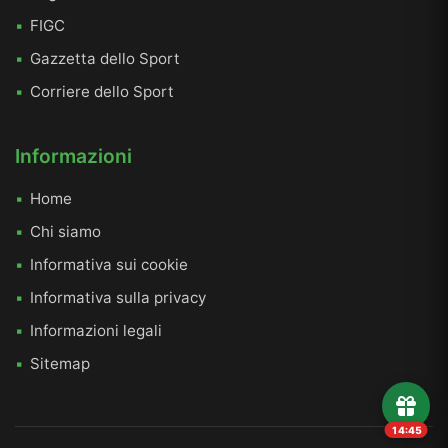
FIGC
Gazzetta dello Sport
Corriere dello Sport
Informazioni
Home
Chi siamo
Informativa sui cookie
Informativa sulla privacy
Informazioni legali
Sitemap
14:45