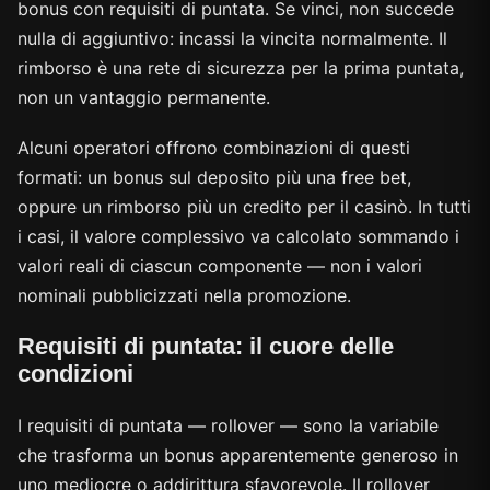
bonus con requisiti di puntata. Se vinci, non succede
nulla di aggiuntivo: incassi la vincita normalmente. Il
rimborso è una rete di sicurezza per la prima puntata,
non un vantaggio permanente.
Alcuni operatori offrono combinazioni di questi
formati: un bonus sul deposito più una free bet,
oppure un rimborso più un credito per il casinò. In tutti
i casi, il valore complessivo va calcolato sommando i
valori reali di ciascun componente — non i valori
nominali pubblicizzati nella promozione.
Requisiti di puntata: il cuore delle
condizioni
I requisiti di puntata — rollover — sono la variabile
che trasforma un bonus apparentemente generoso in
uno mediocre o addirittura sfavorevole. Il rollover