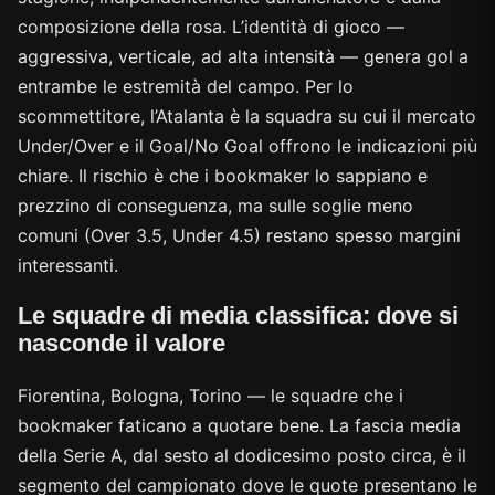
composizione della rosa. L’identità di gioco —
aggressiva, verticale, ad alta intensità — genera gol a
entrambe le estremità del campo. Per lo
scommettitore, l’Atalanta è la squadra su cui il mercato
Under/Over e il Goal/No Goal offrono le indicazioni più
chiare. Il rischio è che i bookmaker lo sappiano e
prezzino di conseguenza, ma sulle soglie meno
comuni (Over 3.5, Under 4.5) restano spesso margini
interessanti.
Le squadre di media classifica: dove si
nasconde il valore
Fiorentina, Bologna, Torino — le squadre che i
bookmaker faticano a quotare bene. La fascia media
della Serie A, dal sesto al dodicesimo posto circa, è il
segmento del campionato dove le quote presentano le