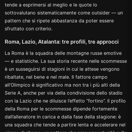
tende a esprimersi al meglio e le quote lo
sottovalutano sistematicamente come outsider — un
pattern che si ripete abbastanza da poter essere
sfruttato con criterio.
Roma, Lazio, Atalanta: tre profili, tre approcci
La Roma è la squadra delle montagne russe emotive
— e statistiche. La sua storia recente nelle scommesse
è un susseguirsi di stagioni in cui le attese vengono
ribaltate, nel bene e nel male. Il fattore campo
all’Olimpico è significativo ma non tra i più alti della
Serie A, anche per via della condivisione dello stadio
con la Lazio che ne diluisce l’effetto “fortino”. Il profilo
della Roma per le scommesse dipende fortemente
dall’allenatore in carica e dalla fase della stagione: è
una squadra che tende a partire lenta e accelerare nel