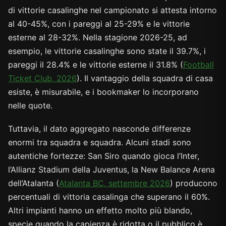
di vittorie casalinghe nel campionato si attesta intorno
al 40-45%, con i pareggi al 25-29% e le vittorie
esterne al 28-32%. Nella stagione 2026-25, ad
esempio, le vittorie casalinghe sono state il 39.7%, i
pareggi il 28.4% e le vittorie esterne il 31.8% (
Football
Ticket Club, 2026
). Il vantaggio della squadra di casa
esiste, è misurabile, e i bookmaker lo incorporano
nelle quote.
Tuttavia, il dato aggregato nasconde differenze
enormi tra squadra e squadra. Alcuni stadi sono
autentiche fortezze: San Siro quando gioca l’Inter,
l’Allianz Stadium della Juventus, la New Balance Arena
dell’Atalanta (
Atalanta BC, settembre 2026
) producono
percentuali di vittoria casalinga che superano il 60%.
Altri impianti hanno un effetto molto più blando,
specie quando la capienza è ridotta o il pubblico è