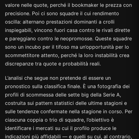
valore nelle quote, perché il bookmaker le prezza con
precisione. Poi ci sono squadre il cui rendimento
oscilla: alternano prestazioni dominanti a crolli
inspiegabili, vincono fuori casa contro le rivali dirette
e pareggiano contro le neopromosse. Queste squadre
sono un incubo per il tifoso ma un’opportunità per lo
scommettitore attento, perché la loro instabilità crea
discrepanze tra quote e probabilità reali.
L’analisi che segue non pretende di essere un
pronostico sulla classifica finale. È una fotografia dei
profili di scommessa delle sette big della Serie A,
costruita sui pattern statistici delle ultime stagioni e
sulle tendenze confermate nella stagione in corso. Per
ciascuna coppia o trio di squadre, l’obiettivo è
identificare i mercati su cui il profilo produce le
indicazioni più affidabili — e quelli su cui, al contrario,