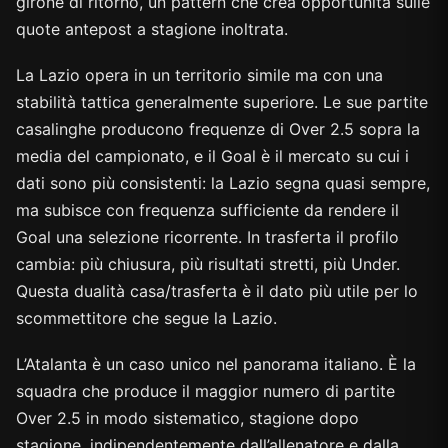
girone di ritorno, un pattern che crea opportunità sulle
quote antepost a stagione inoltrata.
La Lazio opera in un territorio simile ma con una
stabilità tattica generalmente superiore. Le sue partite
casalinghe producono frequenze di Over 2.5 sopra la
media del campionato, e il Goal è il mercato su cui i
dati sono più consistenti: la Lazio segna quasi sempre,
ma subisce con frequenza sufficiente da rendere il
Goal una selezione ricorrente. In trasferta il profilo
cambia: più chiusura, più risultati stretti, più Under.
Questa dualità casa/trasferta è il dato più utile per lo
scommettitore che segue la Lazio.
L’Atalanta è un caso unico nel panorama italiano. È la
squadra che produce il maggior numero di partite
Over 2.5 in modo sistematico, stagione dopo
stagione, indipendentemente dall’allenatore e dalla