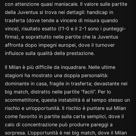
con attenzione quasi maniacale. Il valore sulle partite
della Juventus si trova nei dettagli: handicap in
trasferta (dove tende a vincere di misura quando
vince), risultato esatto (l’1-0 e il 2-1 sono i punteggi-
firma), e soprattutto nelle partite che la Juventus
affronta dopo impegni europei, dove il turnover
influisce sulla qualità della prestazione.
Il Milan è più difficile da inquadrare. Nelle ultime
stagioni ha mostrato una doppia personalità:
dominante in casa, fragile in trasferta; devastante nei
big match, distratto nelle partite “facili”. Per lo
scommettitore, questa instabilità è al tempo stesso un
rischio e un’opportunità. Il rischio è puntare sul Milan
come favorito in partite sulla carta semplici, dove il
calo di concentrazione può produrre pareggi a
sorpresa. L’opportunità è nei big match, dove il Milan