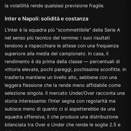
la volatilità rende qualsiasi previsione fragile.
Inter e Napoli: solidità e costanza
L’Inter è la squadra più “scommettibile” della Serie A
nel senso più tecnico del termine: i suoi risultati
tendono a rispecchiare le attese con una frequenza
superiore alla media del campionato. In casa, il
rendimento è da prima della classe — percentuali di
vittoria elevate, pochi pareggi, pochissime sconfitte. In
trasferta mantiene un livello alto, sebbene con una
leggera flessione che la rende meno affidabile come
selezione singola. Il mercato Under/Over racconta una
storia interessante: l’Inter segna con regolarità ma
subisce meno di quanto ci si aspetterebbe da una
squadra offensiva, il che produce una distribuzione
bilanciata tra Over e Under che rende le soglie 2.5 e