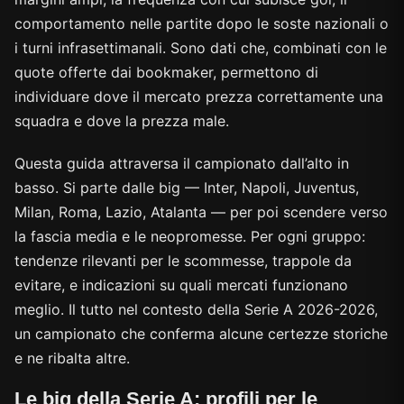
comportamento nelle partite dopo le soste nazionali o
i turni infrasettimanali. Sono dati che, combinati con le
quote offerte dai bookmaker, permettono di
individuare dove il mercato prezza correttamente una
squadra e dove la prezza male.
Questa guida attraversa il campionato dall’alto in
basso. Si parte dalle big — Inter, Napoli, Juventus,
Milan, Roma, Lazio, Atalanta — per poi scendere verso
la fascia media e le neopromesse. Per ogni gruppo:
tendenze rilevanti per le scommesse, trappole da
evitare, e indicazioni su quali mercati funzionano
meglio. Il tutto nel contesto della Serie A 2026-2026,
un campionato che conferma alcune certezze storiche
e ne ribalta altre.
Le big della Serie A: profili per le