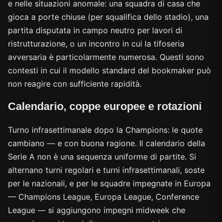
e nelle situazioni anomale: una squadra di casa che
gioca a porte chiuse (per squalifica dello stadio), una
partita disputata in campo neutro per lavori di
ristrutturazione, o un incontro in cui la tifoseria
avversaria è particolarmente numerosa. Questi sono
contesti in cui il modello standard del bookmaker può
non reagire con sufficiente rapidità.
Calendario, coppe europee e rotazioni
Turno infrasettimanale dopo la Champions: le quote
cambiano — e con buona ragione. Il calendario della
Serie A non è una sequenza uniforme di partite. Si
alternano turni regolari e turni infrasettimanali, soste
per le nazionali, e per le squadre impegnate in Europa
— Champions League, Europa League, Conference
League — si aggiungono impegni midweek che