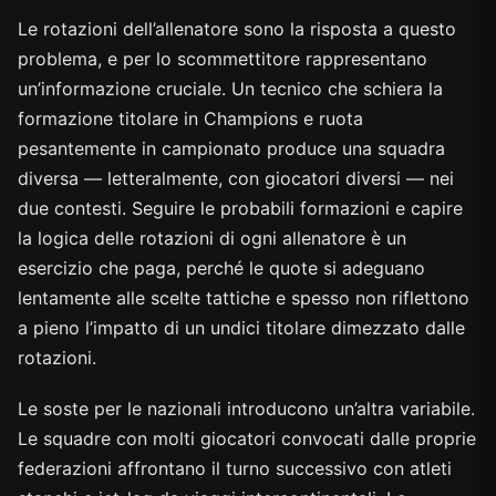
Le rotazioni dell’allenatore sono la risposta a questo
problema, e per lo scommettitore rappresentano
un’informazione cruciale. Un tecnico che schiera la
formazione titolare in Champions e ruota
pesantemente in campionato produce una squadra
diversa — letteralmente, con giocatori diversi — nei
due contesti. Seguire le probabili formazioni e capire
la logica delle rotazioni di ogni allenatore è un
esercizio che paga, perché le quote si adeguano
lentamente alle scelte tattiche e spesso non riflettono
a pieno l’impatto di un undici titolare dimezzato dalle
rotazioni.
Le soste per le nazionali introducono un’altra variabile.
Le squadre con molti giocatori convocati dalle proprie
federazioni affrontano il turno successivo con atleti