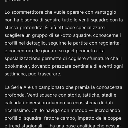
Lo scommettitore che vuole operare con vantaggio
non ha bisogno di seguire tutte le venti squadre con la
stessa profondità. È più efficace specializzarsi:
scegliere un gruppo di sei-otto squadre, conoscerne i
profili nel dettaglio, seguirne le partite con regolarità,
e concentrare le giocate su quel perimetro. La
specializzazione permette di cogliere sfumature che il
bookmaker, dovendo prezzare centinaia di eventi ogni
settimana, può trascurare.
La Serie A è un campionato che premia la conoscenza
profonda. Venti squadre con storie, tattiche, stadi e
calendari diversi producono un ecosistema di dati
ricchissimo. Chi lo naviga con metodo — incrociando
profili di squadra, fattore campo, impatto delle coppe
e trend stagionali — ha una base analitica che nessun