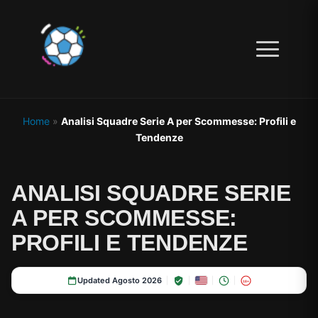
Home
»
Analisi Squadre Serie A per Scommesse: Profili e
Tendenze
ANALISI SQUADRE SERIE
A PER SCOMMESSE:
PROFILI E TENDENZE
Updated Agosto 2026
18+