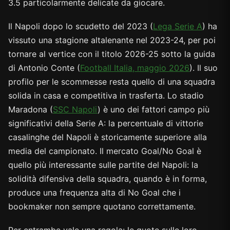
3.5 particolarmente delicate da giocare.
Il Napoli dopo lo scudetto del 2023 (
Lega Serie A
) ha
vissuto una stagione altalenante nel 2023-24, per poi
tornare al vertice con il titolo 2026-25 sotto la guida
di Antonio Conte (
Football Italia, maggio 2026
). Il suo
profilo per le scommesse resta quello di una squadra
solida in casa e competitiva in trasferta. Lo stadio
Maradona (
SSC Napoli
) è uno dei fattori campo più
significativi della Serie A: la percentuale di vittorie
casalinghe del Napoli è storicamente superiore alla
media del campionato. Il mercato Goal/No Goal è
quello più interessante sulle partite del Napoli: la
solidità difensiva della squadra, quando è in forma,
produce una frequenza alta di No Goal che i
bookmaker non sempre quotano correttamente.