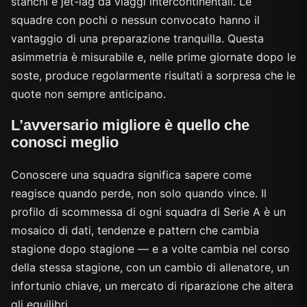
stanchi e jet-lag da viaggi intercontinentali. Le
squadre con pochi o nessun convocato hanno il
vantaggio di una preparazione tranquilla. Questa
asimmetria è misurabile e, nelle prime giornate dopo le
soste, produce regolarmente risultati a sorpresa che le
quote non sempre anticipano.
L’avversario migliore è quello che
conosci meglio
Conoscere una squadra significa sapere come
reagisce quando perde, non solo quando vince. Il
profilo di scommessa di ogni squadra di Serie A è un
mosaico di dati, tendenze e pattern che cambia
stagione dopo stagione — e a volte cambia nel corso
della stessa stagione, con un cambio di allenatore, un
infortunio chiave, un mercato di riparazione che altera
gli equilibri.