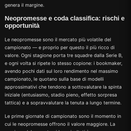
genera il margine.
Neopromesse e coda classifica: rischi e
opportunità
Le neopromesse sono il mercato più volatile del
campionato — e proprio per questo il più ricco di
valore. Ogni stagione porta tre squadre dalla Serie B,
e ogni volta si ripete lo stesso copione: i bookmaker,
avendo pochi dati sul loro rendimento nel massimo
campionato, le quotano sulla base di modelli
approssimativi che tendono a sottovalutare la spinta
iniziale (entusiasmo, stadio pieno, effetto sorpresa
tattica) e a sopravvalutare la tenuta a lungo termine.
Le prime giornate di campionato sono il momento in
cui le neopromesse offrono il valore maggiore. La