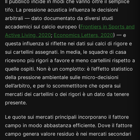
Il pubblico incide in modi che vanno oltre il semplice
tifo. La pressione acustica influenza le decisioni
arbitrali — dato documentato da diversi studi
accademici sul calcio europeo (
Frontiers in Sports and
Active Living, 2020
;
Economics Letters, 2020
) — e
questa influenza si riflette nei dati sui calci di rigore e
sui cartellini assegnati. In media, le squadre di casa
ricevono più rigori a favore e meno cartellini rispetto a
quelle ospiti. Non è un complotto: è l’effetto statistico
della pressione ambientale sulle micro-decisioni
dell’arbitro, e per lo scommettitore che opera sui
mercati dei cartellini o dei rigori è un dato da tenere
presente.
Le quote sui mercati principali incorporano il fattore
campo in modo abbastanza efficiente. Dove il fattore
campo genera valore residuo è nei mercati secondari