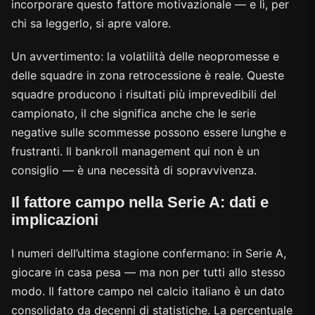
incorporare questo fattore motivazionale — e lì, per
chi sa leggerlo, si apre valore.
Un avvertimento: la volatilità delle neopromesse e
delle squadre in zona retrocessione è reale. Queste
squadre producono i risultati più imprevedibili del
campionato, il che significa anche che le serie
negative sulle scommesse possono essere lunghe e
frustranti. Il bankroll management qui non è un
consiglio — è una necessità di sopravvivenza.
Il fattore campo nella Serie A: dati e
implicazioni
I numeri dell’ultima stagione confermano: in Serie A,
giocare in casa pesa — ma non per tutti allo stesso
modo. Il fattore campo nel calcio italiano è un dato
consolidato da decenni di statistiche. La percentuale