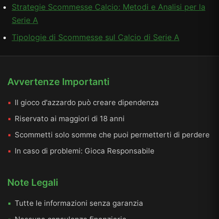
Strategie Scommesse Calcio: Metodi e Analisi per la
Serie A
Tipologie di Scommesse sul Calcio di Serie A
Avvertenze Importanti
Il gioco d'azzardo può creare dipendenza
Riservato ai maggiori di 18 anni
Scommetti solo somme che puoi permetterti di perdere
In caso di problemi:
Gioca Responsabile
Note Legali
Tutte le informazioni senza garanzia