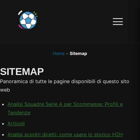
Home
»
Sitemap
SITEMAP
Panoramica di tutte le pagine disponibili di questo sito
web
Analisi Squadre Serie A per Scommesse: Profili e
Tendenze
Articoli
Analisi scontri diretti: come usare lo storico H2H