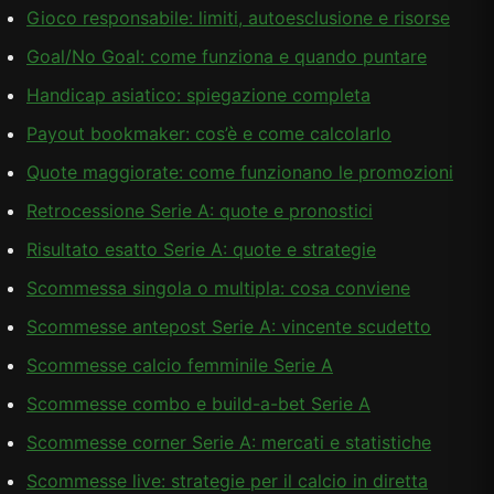
Gioco responsabile: limiti, autoesclusione e risorse
Goal/No Goal: come funziona e quando puntare
Handicap asiatico: spiegazione completa
Payout bookmaker: cos’è e come calcolarlo
Quote maggiorate: come funzionano le promozioni
Retrocessione Serie A: quote e pronostici
Risultato esatto Serie A: quote e strategie
Scommessa singola o multipla: cosa conviene
Scommesse antepost Serie A: vincente scudetto
Scommesse calcio femminile Serie A
Scommesse combo e build-a-bet Serie A
Scommesse corner Serie A: mercati e statistiche
Scommesse live: strategie per il calcio in diretta