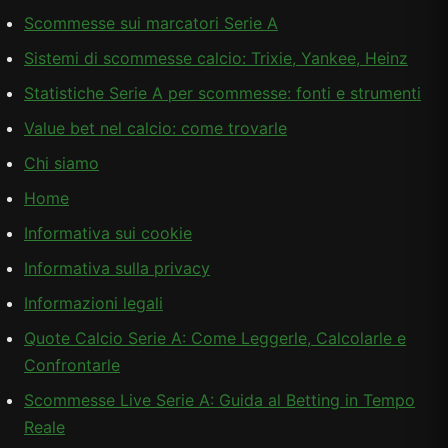
Scommesse sui marcatori Serie A
Sistemi di scommesse calcio: Trixie, Yankee, Heinz
Statistiche Serie A per scommesse: fonti e strumenti
Value bet nel calcio: come trovarle
Chi siamo
Home
Informativa sui cookie
Informativa sulla privacy
Informazioni legali
Quote Calcio Serie A: Come Leggerle, Calcolarle e
Confrontarle
Scommesse Live Serie A: Guida al Betting in Tempo
Reale