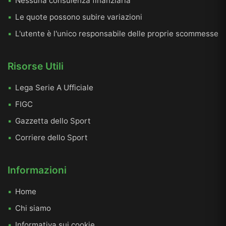
Nessuna consulenza finanziaria
Le quote possono subire variazioni
L'utente è l'unico responsabile delle proprie scommesse
Risorse Utili
Lega Serie A Ufficiale
FIGC
Gazzetta dello Sport
Corriere dello Sport
Informazioni
Home
Chi siamo
Informativa sui cookie