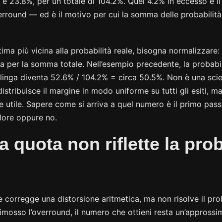
e 23.8%, per un totale di 104.2%. Quel 4.2% in eccesso è il
round — ed è il motivo per cui la somma delle probabilità
ima più vicina alla probabilità reale, bisogna normalizzare:
ita per la somma totale. Nell’esempio precedente, la probabi
salinga diventa 52.6% / 104.2% = circa 50.5%. Non è una sci
stribuisce il margine in modo uniforme su tutti gli esiti, m
 utile. Sapere come si arriva a quel numero è il primo pass
lore oppure no.
a quota non riflette la prob
 corregge una distorsione aritmetica, ma non risolve il pr
mosso l’overround, il numero che ottieni resta un’appross