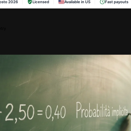
osto 2026
Licensed
Available in US
Fast payouts
try