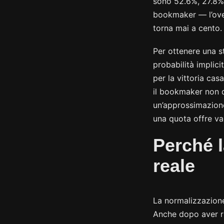
sono 52.6%, 27.8% 
bookmaker — l’over
torna mai a cento.
Per ottenere una st
probabilità implic
per la vittoria ca
il bookmaker non di
un’approssimazione
una quota offre va
Perché l
reale
La normalizzazione
Anche dopo aver ri