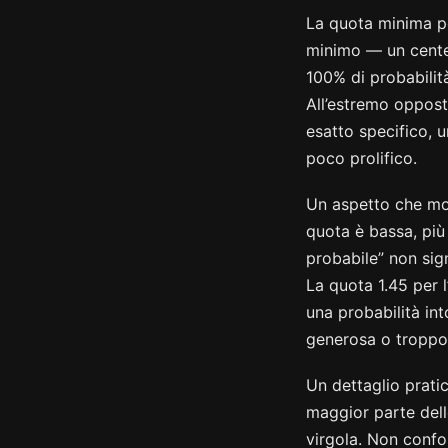
La quota minima pos
minimo — un centes
100% di probabilit
All’estremo oppost
esatto specifico, 
poco prolifico.
Un aspetto che molt
quota è bassa, più 
probabile” non sign
La quota 1.45 per l
una probabilità int
generosa o troppo 
Un dettaglio pratic
maggior parte delle
virgola. Non conf