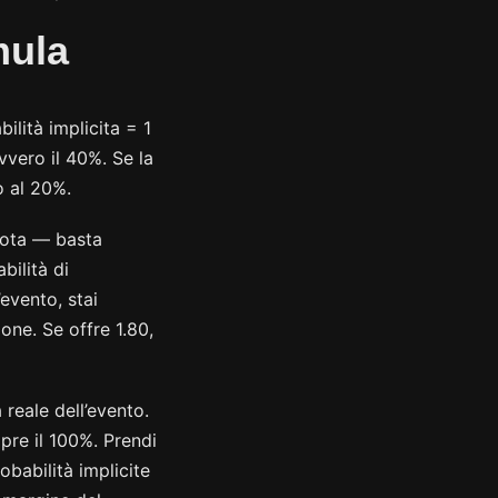
mula
ilità implicita = 1
ovvero il 40%. Se la
o al 20%.
quota — basta
bilità di
evento, stai
one. Se offre 1.80,
 reale dell’evento.
mpre il 100%. Prendi
obabilità implicite