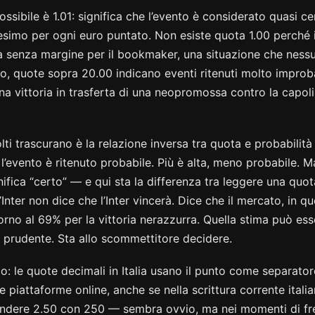
sibile è 1.01: significa che l’evento è considerato quasi cert
imo per ogni euro puntato. Non esiste quota 1.00 perché i
à senza margine per il bookmaker, una situazione che nessu
o, quote sopra 20.00 indicano eventi ritenuti molto improbab
una vittoria in trasferta di una neopromossa contro la capol
i trascurano è la relazione inversa tra quota e probabilità 
l’evento è ritenuto probabile. Più è alta, meno probabile. M
ifica “certo” — e qui sta la differenza tra leggere una quota
’Inter non dice che l’Inter vincerà. Dice che il mercato, in 
orno al 69% per la vittoria nerazzurra. Quella stima può ess
prudente. Sta allo scommettitore decidere.
o: le quote decimali in Italia usano il punto come separato
 piattaforme online, anche se nella scrittura corrente italia
ondere 2.50 con 250 — sembra ovvio, ma nei momenti di fre