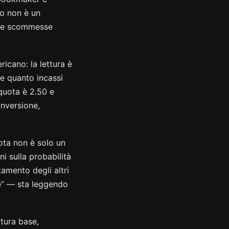
no non è un
ulle scommesse
ricano: la lettura è
re quanto incassi
 quota è 2.50 e
onversione,
ota non è solo un
i sulla probabilità
tamento degli altri
ne” — sta leggendo
tura base,