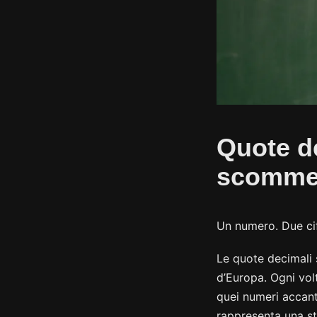
Quote de
scommes
Un numero. Due cifr
Le quote decimali 
d’Europa. Ogni vol
quei numeri accant
rappresenta una st