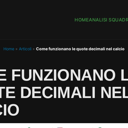
HOME
ANALISI SQUAD
Home
»
Articoli
»
Come funzionano le quote decimali nel calcio
 FUNZIONANO 
E DECIMALI NE
IO