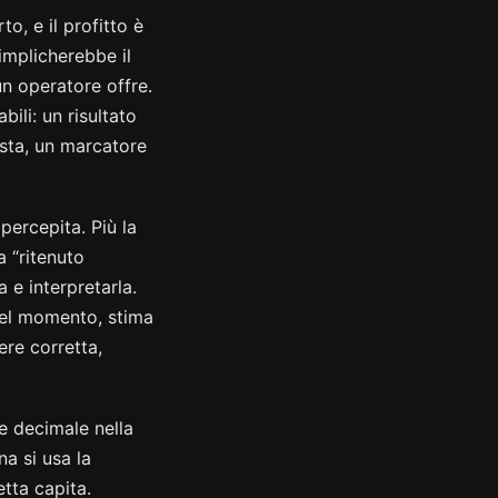
o, e il profitto è
mplicherebbe il
n operatore offre.
ili: un risultato
ista, un marcatore
percepita. Più la
a “ritenuto
 e interpretarla.
quel momento, stima
ere corretta,
re decimale nella
na si usa la
tta capita.