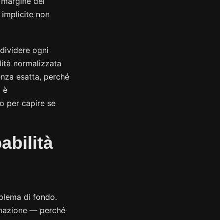
 margine del
 implicite non
 dividere ogni
lità normalizzata
enza esatta, perché
a è
o per capire se
abilità
oblema di fondo.
imazione — perché