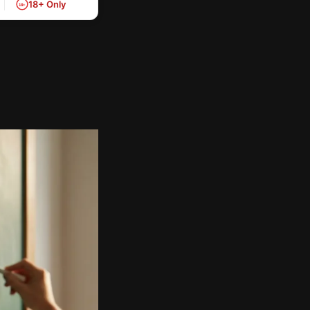
18+ Only
18+