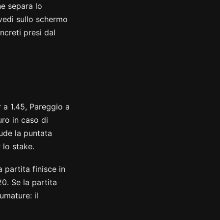
he separa lo
vedi sullo schermo
ncreti presi dal
 a 1.45, Pareggio a
uro in caso di
lude la puntata
 lo stake.
partita finisce in
20. Se la partita
umature: il