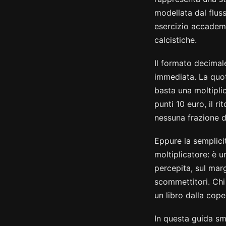
modellata dal flus
esercizio accademi
calcistiche.
Il formato decimale
immediata. La quot
basta una moltipli
punti 10 euro, il r
nessuna frazione d
Eppure la semplic
moltiplicatore: è 
percepita, sul marg
scommettitori. Chi
un libro dalla cope
In questa guida s