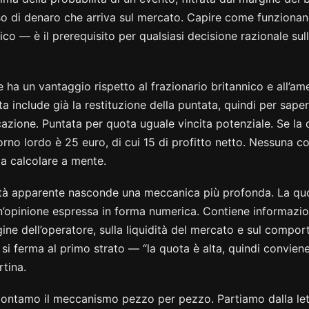
so di denaro che arriva sul mercato. Capire come funziona
co — è il prerequisito per qualsiasi decisione razionale s
 ha un vantaggio rispetto al frazionario britannico e all’ame
a include già la restituzione della puntata, quindi per sape
cazione. Puntata per quota uguale vincita potenziale. Se la
itorno lordo è 25 euro, di cui 15 di profitto netto. Nessuna c
a calcolare a mente.
ità apparente nasconde una meccanica più profonda. La qu
un’opinione espressa in forma numerica. Contiene informazion
ine dell’operatore, sulla liquidità del mercato e sul compor
 si ferma al primo strato — “la quota è alta, quindi convie
rtina.
montamo il meccanismo pezzo per pezzo. Partiamo dalla let