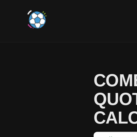
COME
QUOT
CALC