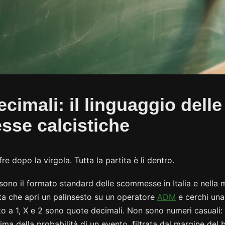
cimali: il linguaggio delle
se calcistiche
e dopo la virgola. Tutta la partita è lì dentro.
sono il formato standard delle scommesse in Italia e nella
ta che apri un palinsesto su un operatore
ADM
e cerchi una 
o a 1, X e 2 sono quote decimali. Non sono numeri casuali: 
ima della probabilità di un evento, filtrata dal margine de