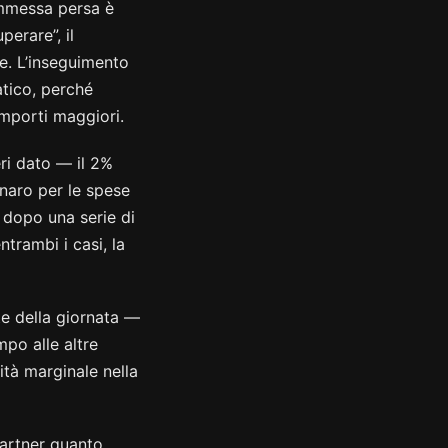
ommessa persa è
erare”, il
ne. L’inseguimento
atico, perché
importi maggiori.
eri dato — il 2%
naro per le spese
 dopo una serie di
trambi i casi, la
e della giornata —
mpo alle altre
ità marginale nella
partner quanto