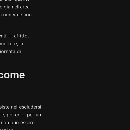
 già nell’area
sa non va e non
nti — affitto,
mettere, la
iornata di
 come
iste nell’escludersi
ine, poker — per un
e non può essere