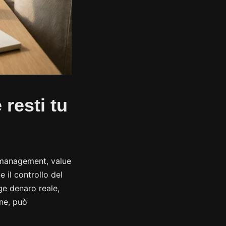
resti tu
l management, value
 il controllo del
e denaro reale,
one, può