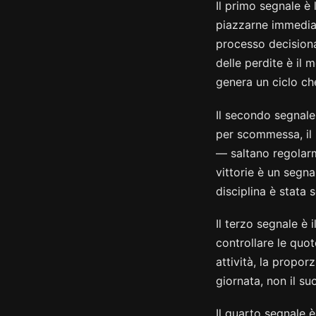
Il primo segnale è
piazzarne immediat
processo decisional
delle perdite è il
genera un ciclo che
Il secondo segnale 
per scommessa, il 
— saltano regolarm
vittorie è un segna
disciplina è stata 
Il terzo segnale è
controllare le quot
attività, la propo
giornata, non il su
Il quarto segnale è