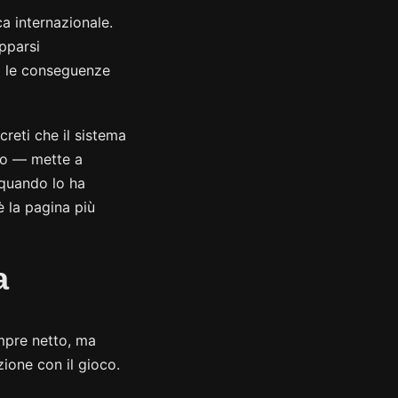
a internazionale.
pparsi
o le conseguenze
reti che il sistema
rto — mette a
 quando lo ha
è la pagina più
a
mpre netto, ma
zione con il gioco.