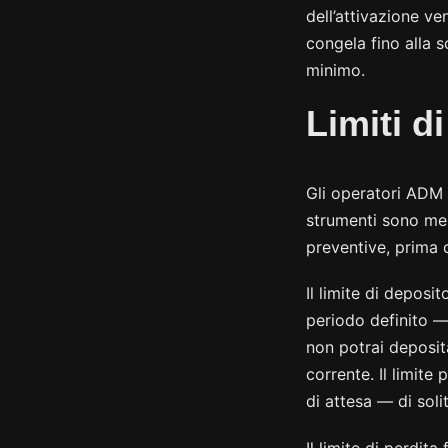
dell’attivazione v
congela fino alla s
minimo.
Limiti d
Gli operatori ADM s
strumenti sono men
preventive, prima 
Il limite di deposi
periodo definito — 
non potrai deposit
corrente. Il limit
di attesa — di soli
Il limite di perdit