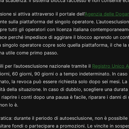
la scadenza: il sistema blocca l’accesso e non consente ec
usione si attiva attraverso il portale dell’
Agenzia delle Doga
te sulla piattaforma del singolo operatore. L’autoesclusio
e tutti gli operatori con licenza italiana contemporaneame
cace perché impedisce di aggirare il blocco aprendo un conto
u singolo operatore copre solo quella piattaforma, il che l
a utile come primo passo.
li per l’autoesclusione nazionale tramite il
Registro Unico A
orni, 60 giorni, 90 giorni o a tempo indeterminato. In caso
ato, la revoca può essere richiesta solo dopo sei mesi. La 
tà della situazione. In caso di dubbio, scegliere una durata
 riaprire i conti dopo una pausa è facile, riparare i danni di
on lo è.
tica: durante il periodo di autoesclusione, non è possibile
tare fondi o partecipare a promozioni. Le vincite in sosp