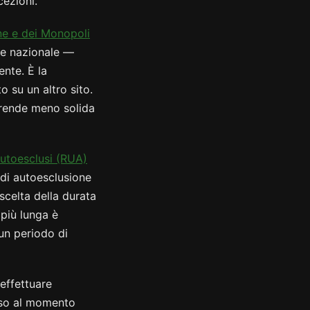
cezioni.
ne e dei Monopoli
ne nazionale —
nte. È la
 su un altro sito.
a rende meno solida
utoesclusi (RUA)
 di autoesclusione
scelta della durata
 più lunga è
 un periodo di
 effettuare
eso al momento