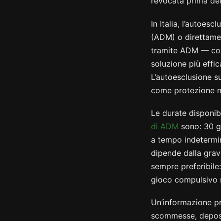
revocata prima del
In Italia, l’autoescl
(ADM) o direttamen
tramite ADM — copr
soluzione più effi
L’autoesclusione s
come protezione m
Le durate disponibi
di ADM
sono: 30 gi
a tempo indetermin
dipende dalla gravi
sempre preferibile:
gioco compulsivo n
Un’informazione pra
scommesse, deposi