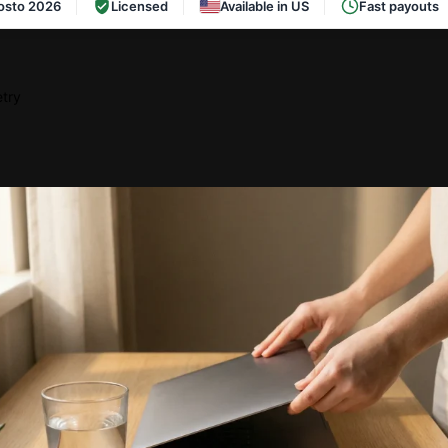
osto 2026
Licensed
Available in US
Fast payouts
try