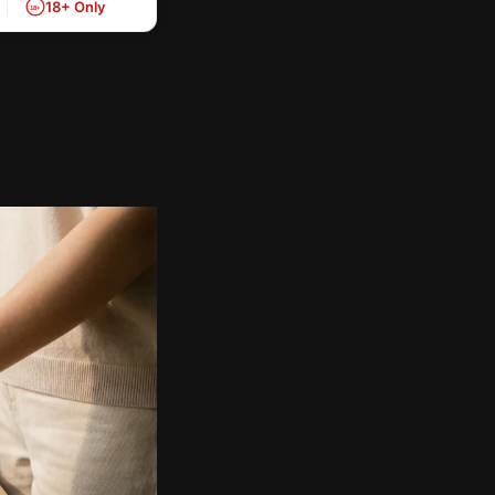
18+ Only
18+