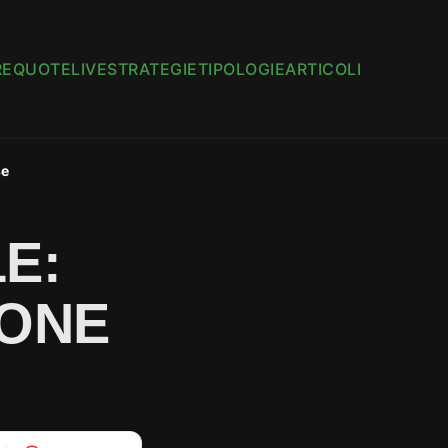
RE
QUOTE
LIVE
STRATEGIE
TIPOLOGIE
ARTICOLI
se
E:
IONE