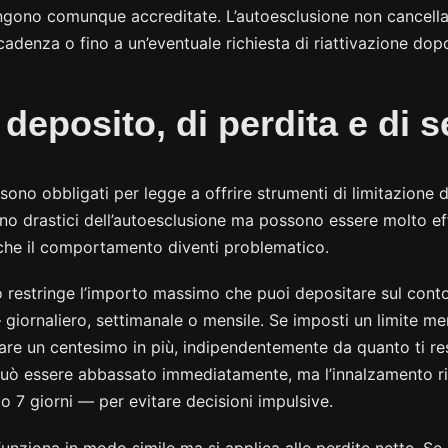
engono comunque accreditate. L’autoesclusione non cancella
cadenza o fino a un’eventuale richiesta di riattivazione dop
i deposito, di perdita e di 
ono obbligati per legge a offrire strumenti di limitazione d
o drastici dell’autoesclusione ma possono essere molto e
che il comportamento diventi problematico.
to restringe l’importo massimo che puoi depositare sul conto
giornaliero, settimanale o mensile. Se imposti un limite men
are un centesimo in più, indipendentemente da quanto ti re
e può essere abbassato immediatamente, ma l’innalzamento r
to 7 giorni — per evitare decisioni impulsive.
a funziona in modo simile ma si applica alle perdite nette. Se