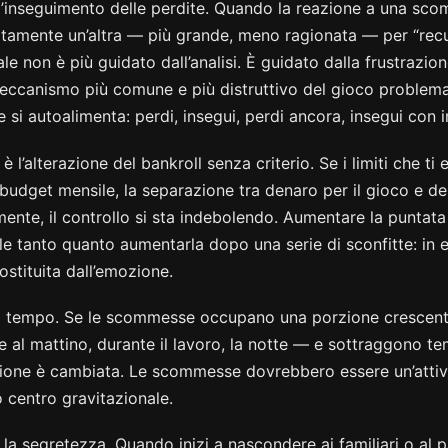
 l’inseguimento delle perdite. Quando la reazione a una sc
amente un’altra — più grande, meno ragionata — per “recup
e non è più guidato dall’analisi. È guidato dalla frustrazio
 meccanismo più comune e più distruttivo del gioco problem
 si autoalimenta: perdi, insegui, perdi ancora, insegui con 
è l’alterazione del bankroll senza criterio. Se i limiti che ti 
budget mensile, la separazione tra denaro per il gioco e de
ente, il controllo si sta indebolendo. Aumentare la puntata
le tanto quanto aumentarla dopo una serie di sconfitte: in en
sostituita dall’emozione.
 il tempo. Se le scommesse occupano una porzione crescent
e al mattino, durante il lavoro, la notte — e sottraggono te
rzione è cambiata. Le scommesse dovrebbero essere un’attiv
o centro gravitazionale.
 la segretezza. Quando inizi a nascondere ai familiari o al 