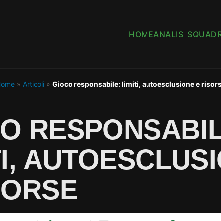
HOME
ANALISI SQUAD
Home
»
Articoli
»
Gioco responsabile: limiti, autoesclusione e risor
O RESPONSABIL
TI, AUTOESCLUS
SORSE