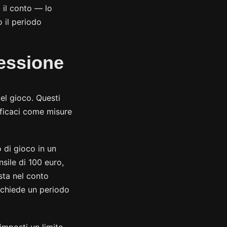
 il conto — lo
o il periodo
sessione
el gioco. Questi
fficaci come misure
 di gioco in un
sile di 100 euro,
sta nel conto
ichiede un periodo
 imposti un limite