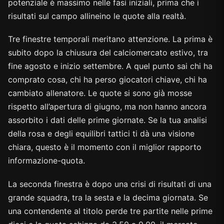
potenziale è massimo nelle fasi iniziali, prima che i
risultati sul campo allineino le quote alla realtà.
Tre finestre temporali meritano attenzione. La prima è
subito dopo la chiusura del calciomercato estivo, tra
fine agosto e inizio settembre. A quel punto sai chi ha
comprato cosa, chi ha perso giocatori chiave, chi ha
cambiato allenatore. Le quote si sono già mosse
rispetto all’apertura di giugno, ma non hanno ancora
assorbito i dati delle prime giornate. Se la tua analisi
della rosa e degli equilibri tattici ti dà una visione
chiara, questo è il momento con il miglior rapporto
informazione-quota.
La seconda finestra è dopo una crisi di risultati di una
grande squadra, tra la sesta e la decima giornata. Se
una contendente al titolo perde tre partite nelle prime