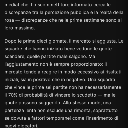
mediatiche. Lo scommettitore informato cerca le
discrepanze tra la percezione pubblica e la realtà della
rosa — discrepanze che nelle prime settimane sono al
loro massimo.
Dopo le prime dieci giornate, il mercato si aggiusta. Le
squadre che hanno iniziato bene vedono le quote
scendere; quelle partite male salgono. Ma
l’aggiustamento non è sempre proporzionato: il
mercato tende a reagire in modo eccessivo ai risultati
iniziali, sia in positivo che in negativo. Una squadra
che vince le prime sei partite non ha necessariamente
il 70% di probabilità di vincere lo scudetto — ma le
quote possono suggerirlo. Allo stesso modo, una
partenza lenta non esclude una rimonta, soprattutto
se dovuta a fattori temporanei come l’inserimento di
nuovi giocatori.