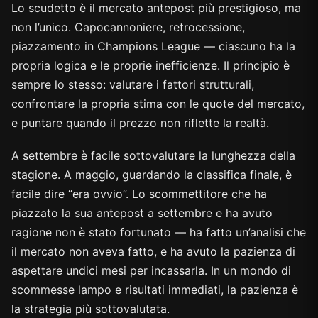
Lo scudetto è il mercato antepost più prestigioso, ma
non l’unico. Capocannoniere, retrocessione,
piazzamento in Champions League — ciascuno ha la
propria logica e le proprie inefficienze. Il principio è
sempre lo stesso: valutare i fattori strutturali,
confrontare la propria stima con le quote del mercato,
e puntare quando il prezzo non riflette la realtà.
A settembre è facile sottovalutare la lunghezza della
stagione. A maggio, guardando la classifica finale, è
facile dire “era ovvio”. Lo scommettitore che ha
piazzato la sua antepost a settembre e ha avuto
ragione non è stato fortunato — ha fatto un’analisi che
il mercato non aveva fatto, e ha avuto la pazienza di
aspettare undici mesi per incassarla. In un mondo di
scommesse lampo e risultati immediati, la pazienza è
la strategia più sottovalutata.