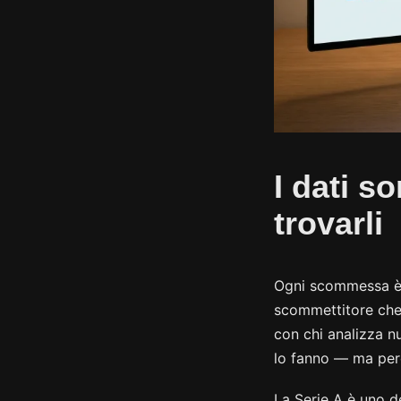
I dati s
trovarli
Ogni scommessa è u
scommettitore che 
con chi analizza n
lo fanno — ma perch
La Serie A è uno de