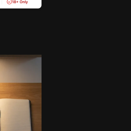
18+ Only
18+