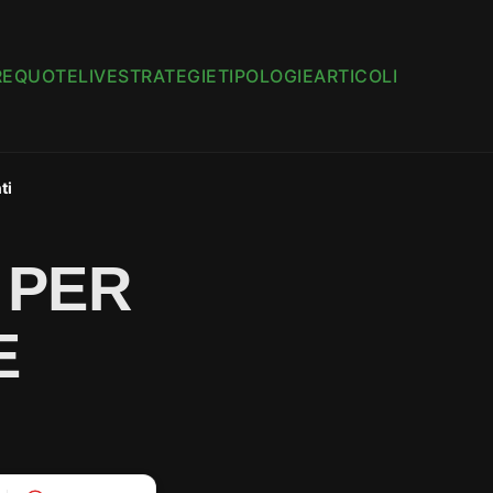
RE
QUOTE
LIVE
STRATEGIE
TIPOLOGIE
ARTICOLI
ti
 PER
E