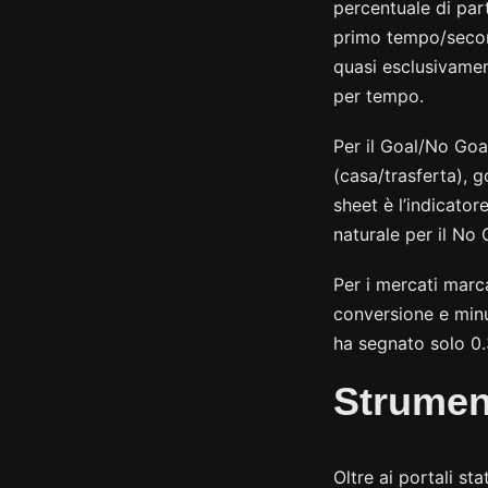
percentuale di par
primo tempo/secon
quasi esclusivamen
per tempo.
Per il Goal/No Goal
(casa/trasferta), go
sheet è l’indicator
naturale per il No 
Per i mercati marca
conversione e minu
ha segnato solo 0.
Strument
Oltre ai portali sta