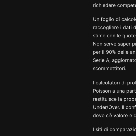
richiedere compet
Un foglio di calco
raccogliere i dati 
stime con le quote
Non serve saper p
per il 90% delle an
Serie A, aggiornat
scommettitori.
I calcolatori di pr
Poisson a una parti
restituisce la prob
Under/Over. Il con
dove c’è valore e 
I siti di comparazi