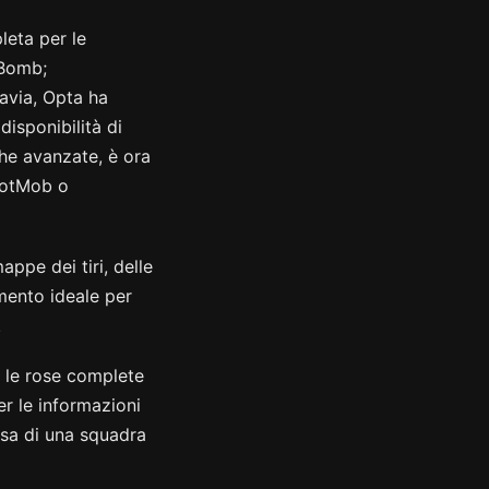
leta per le
sBomb;
tavia, Opta ha
disponibilità di
che avanzate, è ora
 FotMob o
appe dei tiri, delle
umento ideale per
.
i, le rose complete
er le informazioni
rosa di una squadra