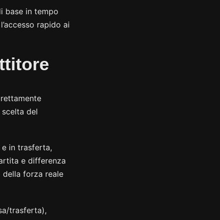
 di base in tempo
 l’accesso rapido ai
titore
irettamente
 scelta del
e in trasferta,
rtita e differenza
 della forza reale
a/trasferta),