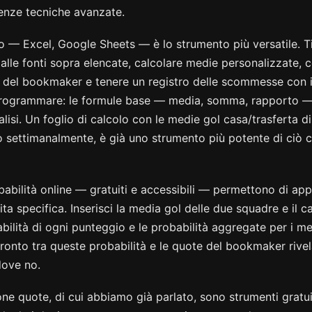
enze tecniche avanzate.
lo — Excel, Google Sheets — è lo strumento più versatile. T
dalle fonti sopra elencate, calcolare medie personalizzate, 
 del bookmaker e tenere un registro delle scommesse con i re
rogrammare: le formule base — media, somma, rapporto — 
alisi. Un foglio di calcolo con le medie gol casa/trasferta d
o settimanalmente, è già uno strumento più potente di ciò c
obabilità online — gratuiti e accessibili — permettono di app
ta specifica. Inserisci la media gol delle due squadre e il c
abilità di ogni punteggio e le probabilità aggregate per i me
fronto tra queste probabilità e le quote del bookmaker riv
dove no.
one quote, di cui abbiamo già parlato, sono strumenti gratu