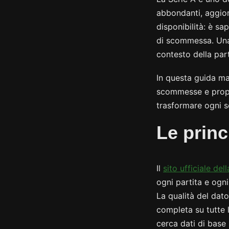
abbondanti, aggiorn
disponibilità: è s
di scommessa. Una 
contesto della part
In questa guida map
scommesse e propon
trasformare ogni 
Le princi
Il
sito ufficiale del
ogni partita e ogni
La qualità del dato
completa su tutte 
cerca dati di base s