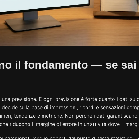
ono il fondamento — se sai
na previsione. E ogni previsione è forte quanto i dati su c
decide sulla base di impressioni, ricordi e sensazioni com
umeri, tendenze e metriche. Non perché i dati garantiscano 
é riducono il margine di errore in un’attività dove il margi
i campionati meglio coperti dal punto di vista statistico. I