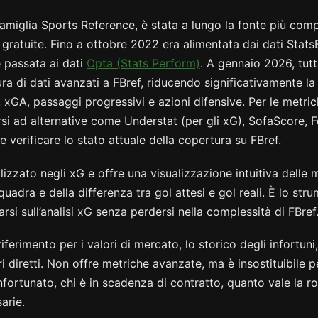
 famiglia Sports Reference, è stata a lungo la fonte più comp
gratuite. Fino a ottobre 2022 era alimentata dai dati Stat
 passata ai dati
Opta (Stats Perform)
. A gennaio 2026, tut
tura di dati avanzati a FBref, riducendo significativamente la 
xGA, passaggi progressivi e azioni difensive. Per le metri
rsi ad alternative come Understat (per gli xG), SofaScore,
verificare lo stato attuale della copertura su FBref.
izzato negli xG e offre una visualizzazione intuitiva delle m
adra e della differenza tra gol attesi e gol reali. È lo str
rsi sull’analisi xG senza perdersi nella complessità di FBref
riferimento per i valori di mercato, lo storico degli infortun
tri diretti. Non offre metriche avanzate, ma è insostituibile p
infortunato, chi è in scadenza di contratto, quanto vale la 
arie.