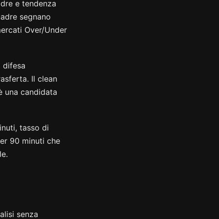
uadre e tendenza
quadre segnano
mercati Over/Under
 difesa
asferta. Il clean
 è una candidata
nuti, tasso di
per 90 minuti che
le.
nalisi senza