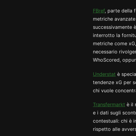
FBref
, parte della
metriche avanzate 
successivamente è
interrotto la forni
metriche come xG, 
necessario rivolge
WhoScored, oppure 
Understat
è special
tendenze xG per squ
chi vuole concentra
Transfermarkt
è il 
e i dati sugli scon
contestuali: chi è 
rispetto alle avvers