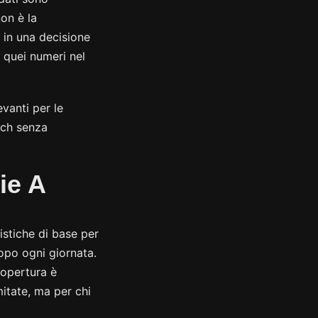
on è la
 in una decisione
 quei numeri nel
evanti per le
tch senza
rie A
istiche di base per
dopo ogni giornata.
copertura è
itate, ma per chi