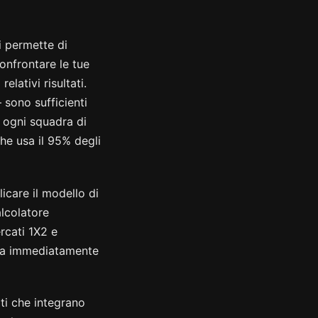
i permette di
confrontare le tue
lativi risultati.
sono sufficienti
i ogni squadra di
he usa il 95% degli
licare il modello di
alcolatore
rcati 1X2 e
ela immediatamente
iti che integrano