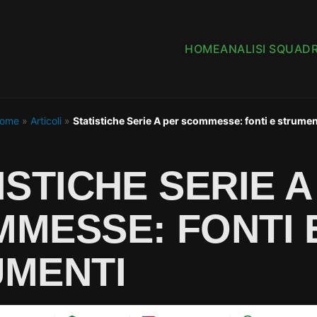
HOME
ANALISI SQUAD
ome
»
Articoli
»
Statistiche Serie A per scommesse: fonti e strumen
ISTICHE SERIE A
MESSE: FONTI 
UMENTI