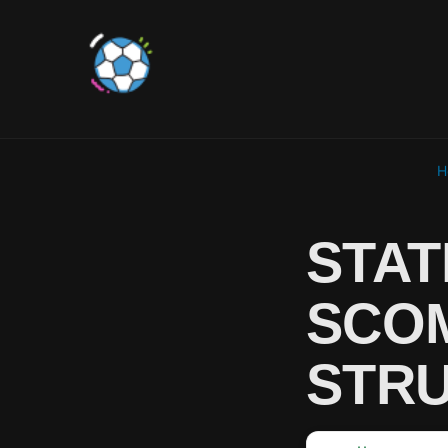
H
STAT
SCOM
STR