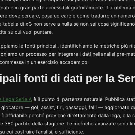
ati e in gran parte accessibili gratuitamente. Il problema n
apere dove cercare, cosa cercare e come tradurre un numero
tabella di xG non serve a nulla se non sai cosa significano
ita su cui vuoi puntare.
piamo le fonti principali, identifichiamo le metriche più ril
iamo un processo per integrare i dati nell’analisi pre-ma
scommessa in un esercizio accademico.
pali fonti di dati per la Se
la Lega Serie A
è il punto di partenza naturale. Pubblica stat
 giocatore — gol, assist, tiri, passaggi, falli — aggiornate 
 è affidabile perché proviene direttamente dalla lega, e la 
le 380 partite della stagione. Le metriche avanzate sono lim
u cui costruire l’analisi, è sufficiente.