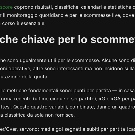
hscore
coprono risultati, classifiche, calendari e statistiche
er il monitoraggio quotidiano e per le scommesse live, dove
in corso è essenziale.
che chiave per lo scommet
che sono ugualmente utili per le scommesse. Alcune sono d
sioni operative; altre sono interessanti ma non incidono sulla
lutazione della quota.
 le metriche fondamentali sono: punti per partita — in casa 
rma recente (ultime cinque o sei partite), xG e xGA per pa
 attesi. Queste quattro variabili, combinate, danno un quadro
a classifica da sola non fornisce.
r/Over, servono: media gol segnati e subiti per partita (cas